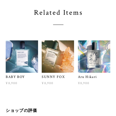
Related Items
BABY BOY
SUNNY FOX
Aru Hikari
¥8,900
¥8,900
¥8,900
ショップの評価