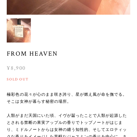
FROM HEAVEN
¥8,900
SOLD OUT
極彩色の花々が心のまま咲き誇り、星が燃え風が命を撫でる。
そこは女神が暮らす秘密の場所。
人類がまだ天国にいた頃、イヴが齧ったことで人類が起源した
とされる禁断の果実アップルの香りでトップノートがはじま
り、ミドルノートからは女神の纏う知性的、そしてエロティッ
クな香りをイメージした芳醇なジャスミンの香りを中心に、さ