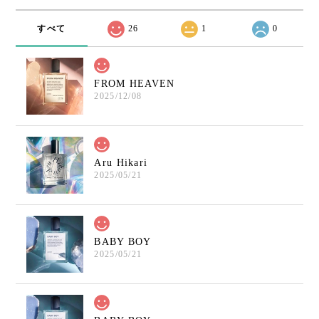
すべて
26
1
0
FROM HEAVEN
2025/12/08
Aru Hikari
2025/05/21
BABY BOY
2025/05/21